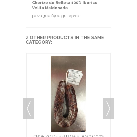
Chorizo de Bellota 100% Ibérico
Velita Maldonado
pieza 300/400 grs. aprox.
2 OTHER PRODUCTS IN THE SAME
CATEGORY:
SALE!
IBÉRICO
CHORIZO DE BELLOTA BLANCO 100%
CHORIZ