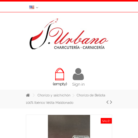
(empty)
Sign in
Chorizo y salchichón
Chorizo de Bellota
100% Ibérico Velita Maldonado
SALE!