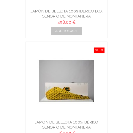
BÉRICO
JAMÓN DE BELLOTA 100% IBÉRICO D.O.
JAMÓN DE
DO
SEÑORÍO DE MONTANERA
DE
498,00 €
ADD TO CART
SALE!
SALE!
RICO D.O.
JAMÓN DE BELLOTA 100% IBÉRICO
JAMÓN 
SEÑORÍO DE MONTANERA