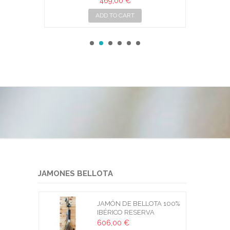
469,00 €
ADD TO CART
JAMONES BELLOTA
JAMÓN DE BELLOTA 100%
IBÉRICO RESERVA
MALDONADO
606,00 €