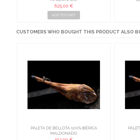
625,00 €
ADD TO CART
CUSTOMERS WHO BOUGHT THIS PRODUCT ALSO B
PALETA DE BELLOTA 100% IBÉRICA
PALET
MALDONADO
193,00 €