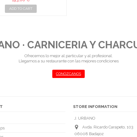
ADD TO CART
BANO · CARNICERIA Y CHARC
Ofrecemos lo mejor al particular y al profesional.
Llegamos a su restaurante con las mejores condiciones
CONÓZCANOS
T
STORE INFORMATION
J. URBANO
Avda. Ricardo Carapeto, 103
ips
06008 Badajoz
es