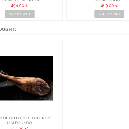
498,00 €
469,00 €
ADD TO CART
ADD TO CART
OUGHT:
A DE BELLOTA 100% IBÉRICA
MALDONADO
193,00 €