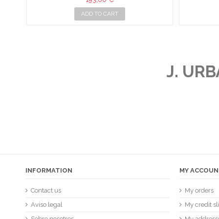
ADD TO CART
J. UR
INFORMATION
MY ACCOUN
Contact us
My orders
Aviso legal
My credit sl
Sobre nosotros
My address