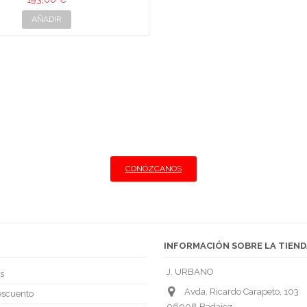
AÑADIR
BANO · CARNICERIA Y CHARC
Ofrecemos lo mejor al particular y al profesional.
Llegamos a su restaurante con las mejores condiciones
CONÓZCANOS
INFORMACIÓN SOBRE LA TIEND
J. URBANO
s
Avda. Ricardo Carapeto, 103
escuento
06008 Badajoz