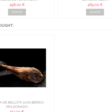
498,00 €
469,00 €
AÑADIR
AÑADIR
OUGHT:
A DE BELLOTA 100% IBÉRICA
MALDONADO
193,00 €