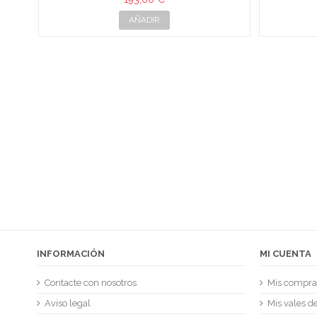
AÑADIR
J. UR
INFORMACIÓN
MI CUENTA
Contacte con nosotros
Mis compra
Aviso legal
Mis vales d