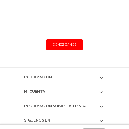
CHARCUTERÍA
Ofrecemos lo mejor al particular y al
profesional.
Llegamos a su restaurante con las mejores
condiciones
CONÓZCANOS
INFORMACIÓN
MI CUENTA
INFORMACIÓN SOBRE LA TIENDA
SÍGUENOS EN