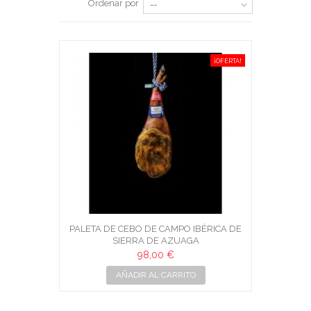
Ordenar por
--
¡OFERTA!
PALETA DE CEBO DE CAMPO IBÉRICA DE
SIERRA DE AZUAGA
98,00 €
AÑADIR AL CARRITO