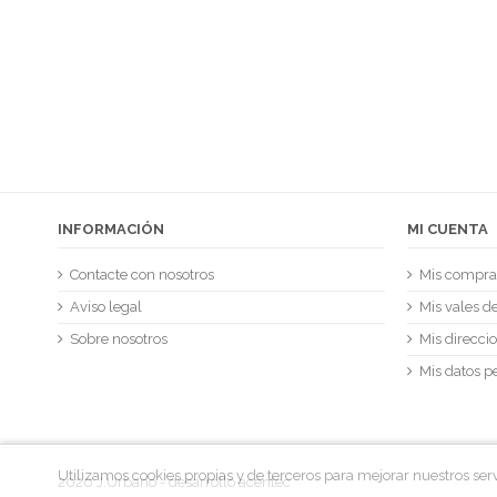
INFORMACIÓN
MI CUENTA
Contacte con nosotros
Mis compra
Aviso legal
Mis vales d
Sobre nosotros
Mis direcci
Mis datos p
Utilizamos cookies propias y de terceros para mejorar nuestros se
2020 J.Urbano - desarrollo
acentec