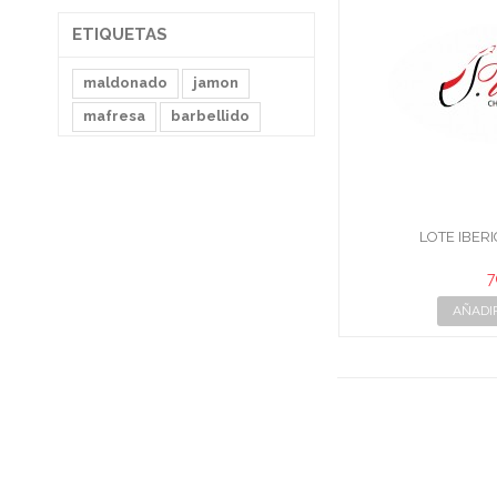
ETIQUETAS
maldonado
jamon
mafresa
barbellido
LOTE IBE
7
AÑADI
J. UR