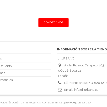
Ofrecemos lo mejor al particular y al profesional.
Llegamos a su restaurante con las mejores condiciones
CONÓZCANOS
INFORMACIÓN SOBRE LA TIEND
J. URBANO
s
Avda. Ricardo Carapeto, 103
escuento
06008 Badajoz
ones
España
ersonales
Llámanos ahora:
+34 620 123
Email:
info@j-urbano.com
rvicios. Si continua navegando, consideramos que
acepta
su uso.