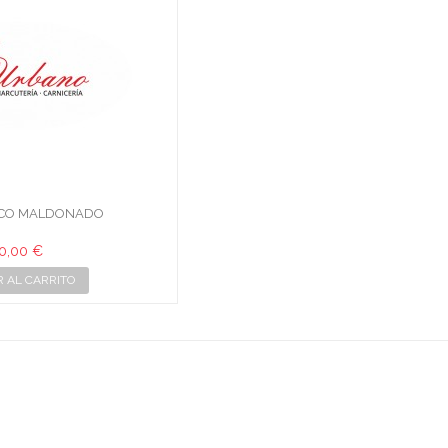
RICO MALDONADO
0,00 €
R AL CARRITO
BANO · CARNICERIA Y CHARC