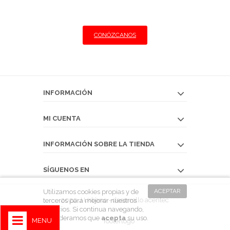
Llegamos a su restaurante con las mejores
condiciones
CONÓZCANOS
INFORMACIÓN
MI CUENTA
INFORMACIÓN SOBRE LA TIENDA
SÍGUENOS EN
ACEPTAR
Utilizamos cookies propias y de
2020 J.Urbano - desarrollo
acentec
terceros para mejorar nuestros
servicios. Si continua navegando,
consideramos que
acepta
su uso.
MENU