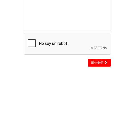
ENVIAR
J. URBANO ·
CARNICERIA Y
CHARCUTERÍA
Ofrecemos lo mejor al particular y al
profesional.