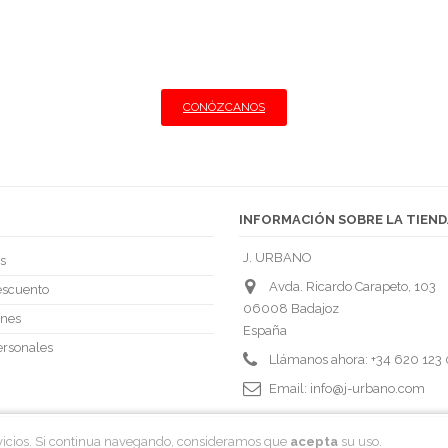
BANO · CARNICERIA Y CHARC
Ofrecemos lo mejor al particular y al profesional.
Llegamos a su restaurante con las mejores condiciones
CONÓZCANOS
INFORMACIÓN SOBRE LA TIEND
J. URBANO
s
Avda. Ricardo Carapeto, 103
escuento
06008 Badajoz
ones
España
ersonales
Llámanos ahora:
+34 620 123
Email:
info@j-urbano.com
rvicios. Si continua navegando, consideramos que
acepta
su uso.