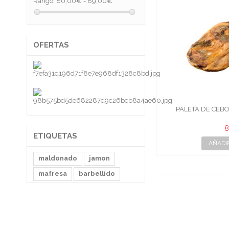
Rango:
80,00€ - 89,00€
OFERTAS
PALETA DE CEBO
8
ETIQUETAS
AÑADI
maldonado
jamon
mafresa
barbellido