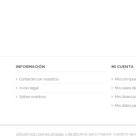
J. UR
INFORMACIÓN
MI CUENTA
Contacte con nosotros
Mis compra
Aviso legal
Mis vales d
Sobre nosotros
Mis direcci
Mis datos p
Utilizamos cookies propias y de terceros para mejorar nuestros se
2020 J.Urbano - desarrollo
acentec