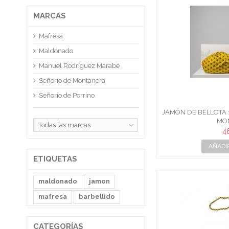
MARCAS
Mafresa
Maldonado
Manuel Rodríguez Marabé
Señorío de Montanera
Señorío de Porrino
JAMÓN DE BELLOTA 
MO
Todas las marcas
4
AÑADI
ETIQUETAS
maldonado
jamon
mafresa
barbellido
CATEGORÍAS