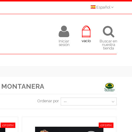
Español
vacío
Iniciar
Buscar en
sesión
nuestra
tienda
DE MONTANERA
Ordenar por
--
¡OFERTA!
¡OFERTA!