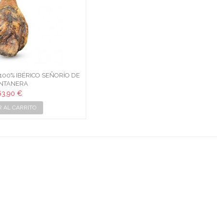
100% IBÉRICO SEÑORÍO DE
NTANERA
63,90 €
R AL CARRITO
BANO · CARNICERIA Y CHARC
Ofrecemos lo mejor al particular y al profesional.
Llegamos a su restaurante con las mejores condiciones