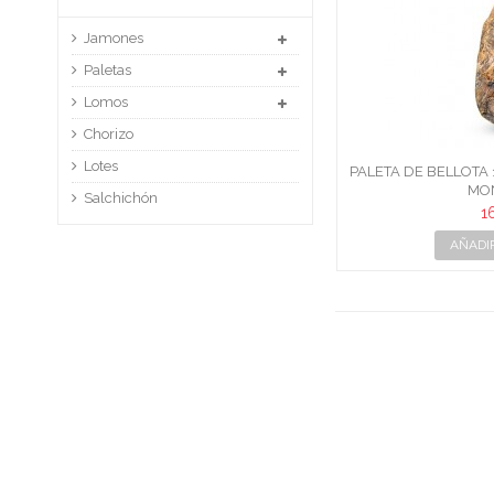
Jamones
Paletas
Lomos
Chorizo
Lotes
PALETA DE BELLOTA 
MO
Salchichón
1
AÑADI
J. UR