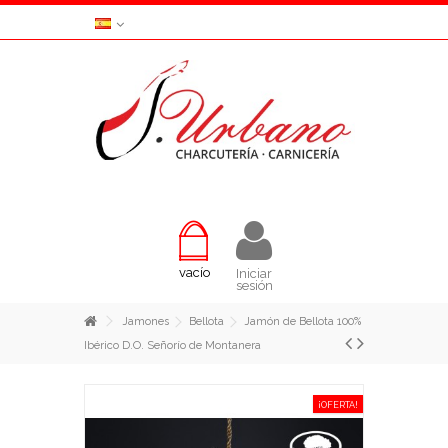
vacío
Iniciar
sesión
Jamones
Bellota
Jamón de Bellota 100%
Ibérico D.O. Señorío de Montanera
¡OFERTA!