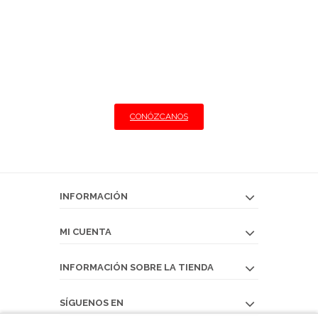
CHARCUTERÍA
Ofrecemos lo mejor al particular y al
profesional.
Llegamos a su restaurante con las mejores
condiciones
CONÓZCANOS
INFORMACIÓN
MI CUENTA
INFORMACIÓN SOBRE LA TIENDA
SÍGUENOS EN