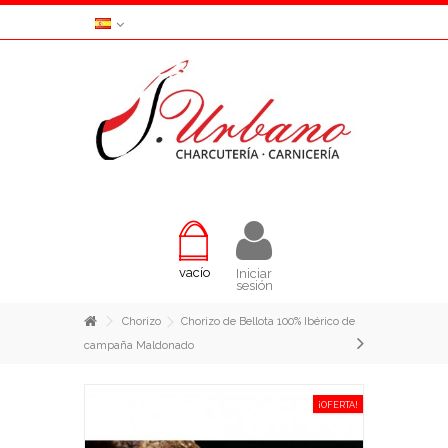
vacío
Iniciar
sesión
Chorizo
Chorizo de Bellota 100% Ibérico de
campaña Maldonado
¡OFERTA!