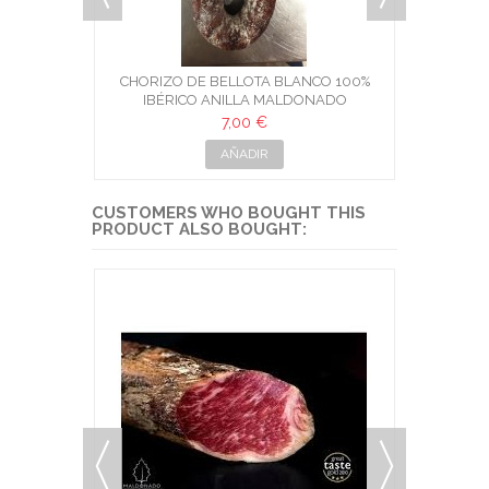
IBÉRICO
CHORIZO DE BELLOTA BLANCO 100%
CHORIZ
O
IBÉRICO ANILLA MALDONADO
7,00 €
AÑADIR
CUSTOMERS WHO BOUGHT THIS
PRODUCT ALSO BOUGHT: